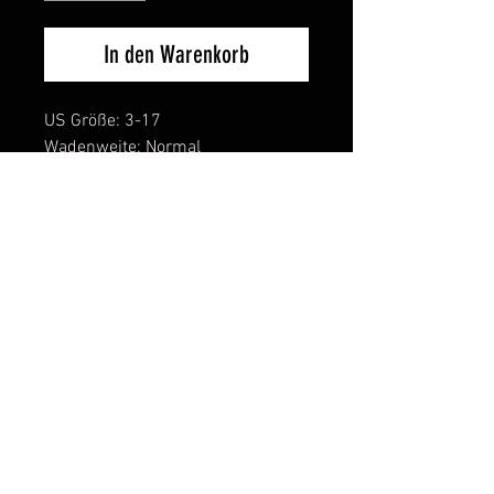
In den Warenkorb
US Größe: 3-17
Wadenweite: Normal
Laufsohle: Field-sport™
Gelenk: Glass fiber
Fußbett: G1®-stage1™ footbed
Innenfutter: Coil lining™ + 4mm
neoprene
Obermaterial: G1® 62 vulcanized
natural rubber™
Alleinstellungsmerkmale:
Komfort Temperatur: -5C
Feuchtigkeits transportierendes
Innenfutter.
Besonders widerstandsfähige