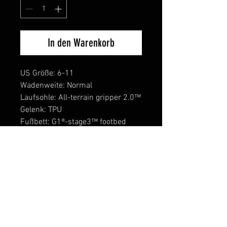
In den Warenkorb
US Größe: 6-11
Wadenweite: Normal
Laufsohle: All-terrain gripper 2.0™
Gelenk: TPU
Fußbett: G1®-stage3™ footbed
Innenfutter: Coil lining™ + 4mm
neoprene
Obermaterial: G1® 70 vulcanized
natural rubber™
Alleinstellungsmerkmale:
Komfort Temperatur: -20C