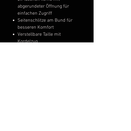
abgerundeter Öffnung für
einfachen Zugriff
Seitenschlitze am Bund für
besseren Komfort
Verstellbare Taille mit
Kordelzug
Verstellbare Manschette mit
Klettverschluss
Manschette am Ärmel
Warm gefütterte funktionelle
Innentaschen
Qualität
Obersto
100% Polyester Doppelt
ff
Gestrickter Twill m.
Stretch
Behandl
Wasserabweisend
ung