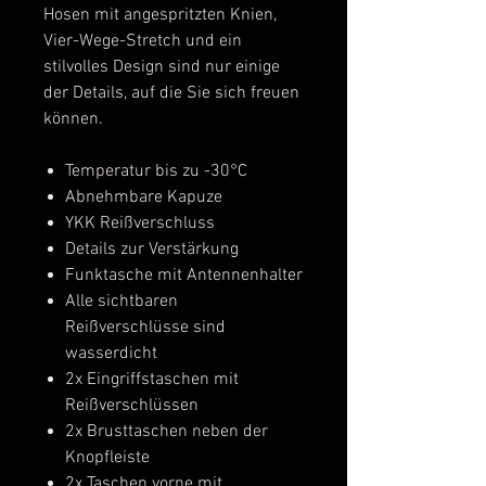
Hosen mit angespritzten Knien,
Vier-Wege-Stretch und ein
stilvolles Design sind nur einige
der Details, auf die Sie sich freuen
können.
Temperatur bis zu -30°C
Abnehmbare Kapuze
YKK Reißverschluss
Details zur Verstärkung
Funktasche mit Antennenhalter
Alle sichtbaren
Reißverschlüsse sind
wasserdicht
2x Eingriffstaschen mit
Reißverschlüssen
2x Brusttaschen neben der
Knopfleiste
2x Taschen vorne mit